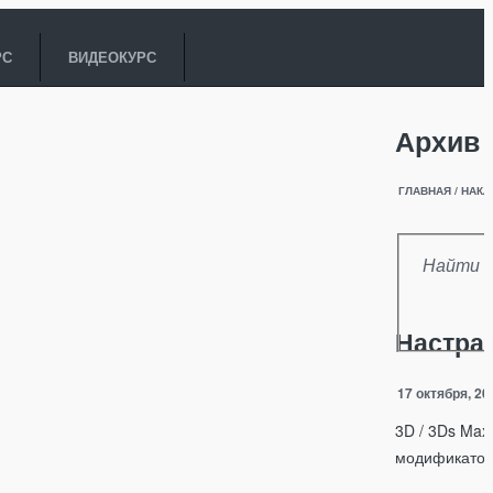
РС
ВИДЕОКУРС
Архив 
ГЛАВНАЯ
/
НАКЛ
Настра
17 октября, 20
3D / 3Ds Max
модификатор 