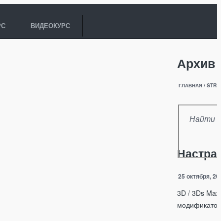
РС
ВИДЕОКУРС
Архив 
ГЛАВНАЯ
/
STRE
Настра
25 октября, 20
3D / 3Ds Max
модификатор 